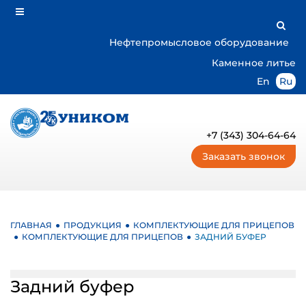
О
компании
Нефтепромысловое оборудование
Отзывы
Каменное литье
Вакансии
En
Ru
Документы
Филиалы
и
+7 (343) 304-64-64
представительства
Заказать звонок
Партнерство
Новости
Продукция
ГЛАВНАЯ
ПРОДУКЦИЯ
КОМПЛЕКТУЮЩИЕ ДЛЯ ПРИЦЕПОВ
Оси
КОМПЛЕКТУЮЩИЕ ДЛЯ ПРИЦЕПОВ
ЗАДНИЙ БУФЕР
и
осевые
агрегаты
Задний буфер
для
прицепов