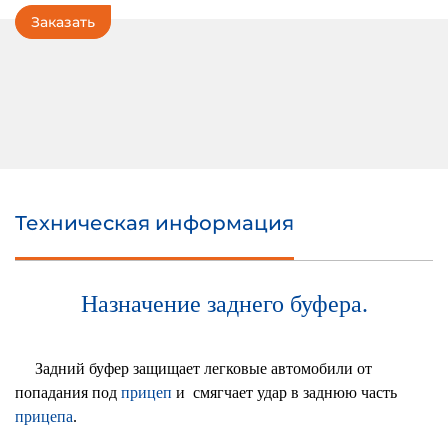
Прицепы
Заказать
тракторные
Прицепы
автомобильные
Сельхоз
прицепы
Машинокомплекты
прицепов
Комплектующие
Техническая информация
для
прицепов
Сертификаты
Назначение заднего буфера.
Сервис
Задний буфер защищает легковые автомобили от
Контакты
попадания под
прицеп
и смягчает удар в заднюю часть
прицепа
.