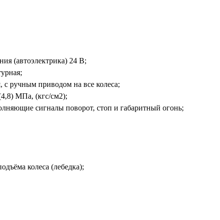
ия (автоэлектрика) 24 В;
турная;
, с ручным приводом на все колеса;
4,8) МПа, (кгс/см2);
лняющие сигналы поворот, стоп и габаритный огонь;
одъёма колеса (лебедка);